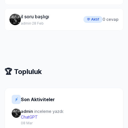
il soru başlıgı
0 cevap
💬 Aktif
admin
·
28 Feb
🏆 Topluluk
⚡
Son Aktiviteler
admin
inceleme yazdı:
ChatGPT
08 Mar