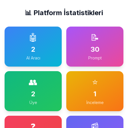
📊 Platform İstatistikleri
🤖
📝
2
30
AI Aracı
Prompt
👥
⭐
2
1
Üye
İnceleme
❓
📰