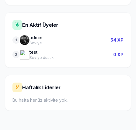
🌟
En Aktif Üyeler
admin
54 XP
1
Seviye
test
0 XP
2
Seviye dusuk
🏅
Haftalık Liderler
Bu hafta henüz aktivite yok.