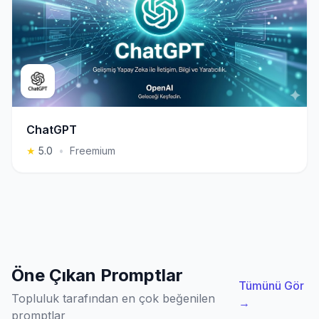
ChatGPT
★
5.0
•
Freemium
Öne Çıkan Promptlar
Tümünü Gör
Topluluk tarafından en çok beğenilen
→
promptlar