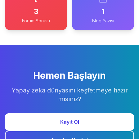
3
1
Forum Sorusu
Blog Yazısı
Hemen Başlayın
Yapay zeka dünyasını keşfetmeye hazır
mısınız?
Kayıt Ol