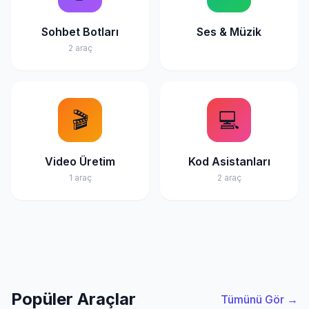
Sohbet Botları
Ses & Müzik
2 araç
🎬
💻
Video Üretim
Kod Asistanları
1 araç
2 araç
Popüler Araçlar
Tümünü Gör →