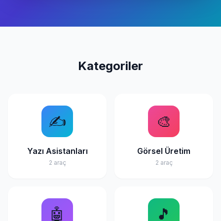
Kategoriler
✍️
🎨
Yazı Asistanları
Görsel Üretim
2 araç
2 araç
🤖
🎵