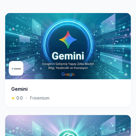
Gemini
★
0.0
•
Freemium