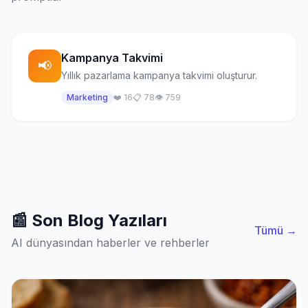
Kampanya Takvimi
📢
Yıllık pazarlama kampanya takvimi oluşturur.
Marketing
❤️ 16
📋 78
👁️ 759
📰 Son Blog Yazıları
Tümü →
AI dünyasından haberler ve rehberler