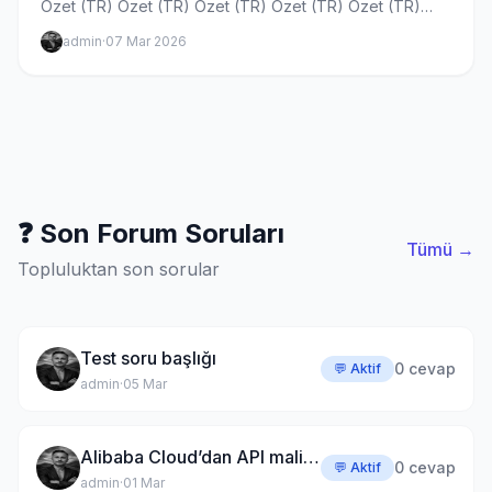
Özet (TR) Özet (TR) Özet (TR) Özet (TR) Özet (TR)
Özet (TR)
admin
·
07 Mar 2026
❓ Son Forum Soruları
Tümü →
Topluluktan son sorular
Test soru başlığı
0 cevap
💬 Aktif
admin
·
05 Mar
Alibaba Cloud’dan API maliyetlerini bitirecek hamle: “Coding Plan” 🚀
0 cevap
💬 Aktif
admin
·
01 Mar