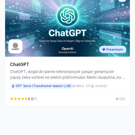
💎 Freemium
ChatGPT
ChatGPT, doğal dil işleme teknolojisiyle çalışan gelişmiş bir
yapay zeka sohbet ve üretim platformudur. Metin oluşturma, kod
yazma, veri analizi ve çok modlu içerik üretimi gibi görevleri tek
🤖 GPT Serisi (Transformer tabanlı LLM)
🌐 Web
📱 iOS
🤖 Android
bir arayüzde gerçekleştirir. İçerik üreticilerden yazılım
geliştiricilere kadar geniş bir kullanıcı kitlesin
5.0
(1)
👁 583