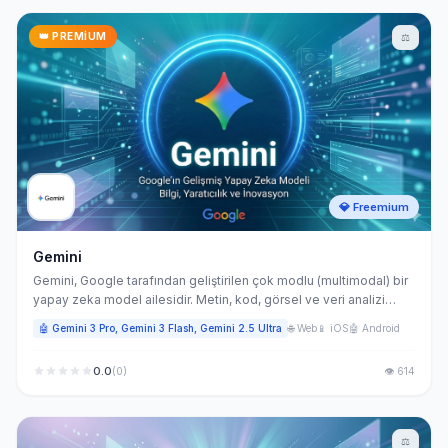
👑 PREMIUM
⚖️
💎 Freemium
Gemini
Gemini, Google tarafından geliştirilen çok modlu (multimodal) bir
yapay zeka model ailesidir. Metin, kod, görsel ve veri analizi
görevlerini tek bir yapay zeka sistemi içinde işleyebilen bu
🤖 Gemini 3 Pro, Gemini 3 Flash, Gemini 2.5 Ultra
🌐 Web
📱 iOS
🤖 Android
platform; içerik üretimi, araştırma, yazılım geliştirme ve
otomasyon gibi alanlarda kullanılabilir.
0.0
(0)
👁 614
⚖️