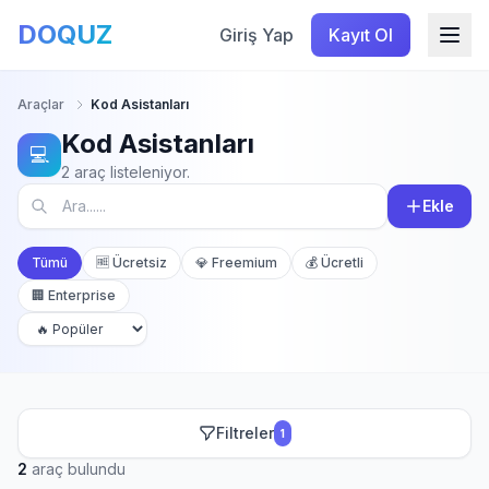
DOQUZ
Giriş Yap
Kayıt Ol
Araçlar
Kod Asistanları
Kod Asistanları
💻
2 araç listeleniyor.
Ekle
Tümü
🆓 Ücretsiz
💎 Freemium
💰 Ücretli
🏢 Enterprise
Filtreler
1
2
araç bulundu