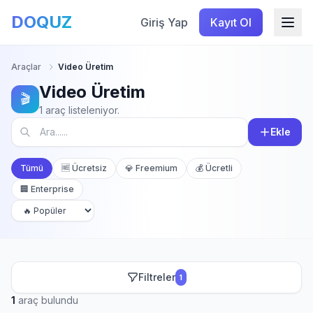
DOQUZ
Giriş Yap
Kayıt Ol
Araçlar
Video Üretim
Video Üretim
🎬
1 araç listeleniyor.
Ekle
Tümü
🆓 Ücretsiz
💎 Freemium
💰 Ücretli
🏢 Enterprise
Filtreler
1
1
araç bulundu