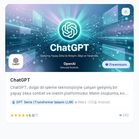
⚖️
💎 Freemium
ChatGPT
ChatGPT, doğal dil işleme teknolojisiyle çalışan gelişmiş bir
yapay zeka sohbet ve üretim platformudur. Metin oluşturma, kod
yazma, veri analizi ve çok modlu içerik üretimi gibi görevleri tek
🤖 GPT Serisi (Transformer tabanlı LLM)
🌐 Web
📱 iOS
🤖 Android
bir arayüzde gerçekleştirir. İçerik üreticilerden yazılım
geliştiricilere kadar geniş bir kullanıcı kitlesin
5.0
(1)
👁 582