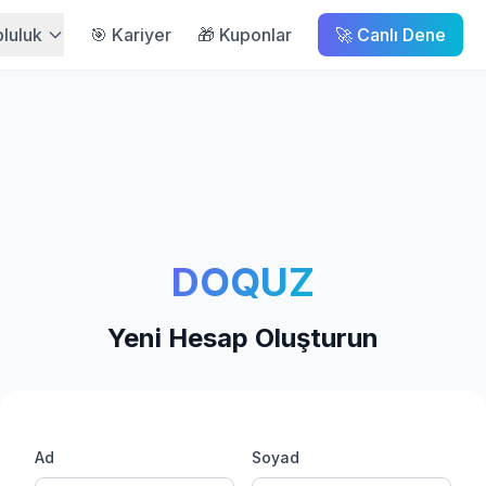
pluluk
🎯 Kariyer
🎁 Kuponlar
🚀 Canlı Dene
DOQUZ
Yeni Hesap Oluşturun
Ad
Soyad