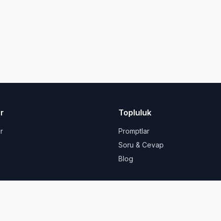
r
Topluluk
r
Promptlar
Soru & Cevap
Blog