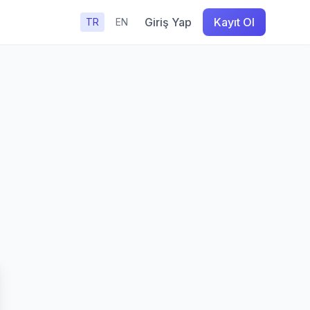
Giriş Yap
Kayıt Ol
TR
EN